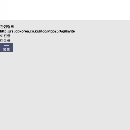
관련링크
http://jrs.jobkorea.co.kr/ktgo/ktgo25/Agi/Invite
이전글
다음글
목록
2026년도 KTGO연협…