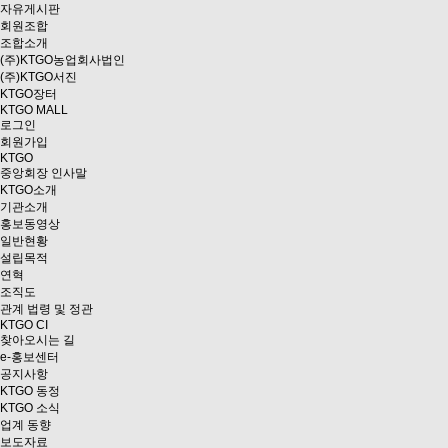
자유게시판
회원조합
조합소개
(주)KTGO농업회사법인
(주)KTGO서진
KTGO
장터
KTGO MALL
로그인
회원가입
KTGO
중앙회장 인사말
KTGO소개
기관소개
홍보동영상
일반현황
설립목적
연혁
조직도
관계 법령 및 정관
KTGO CI
찾아오시는 길
e
-홍보센터
공지사항
KTGO 동정
KTGO 소식
업계 동향
보도자료