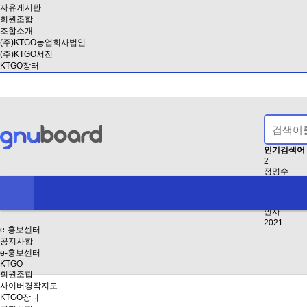
자유게시판
회원조합
조합소개
(주)KTGO농업회사법인
(주)KTGO서진
KTGO장터
인기검색어
2
정명수
EB8BB4EB
2024
EAB3B5EB
인사
2021
e-홍보센터
공지사항
e-홍보센터
KTGO
회원조합
사이버경작지도
KTGO장터