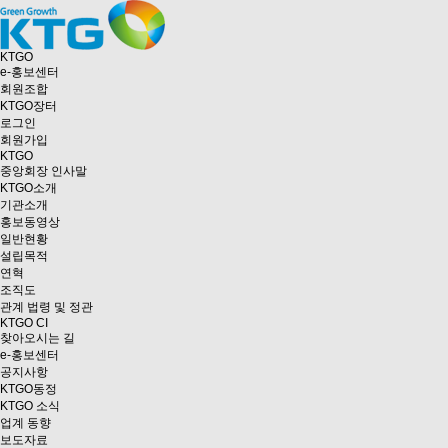
KTGO
e
-홍보센터
회원조합
KTGO
장터
로그인
회원가입
KTGO
중앙회장 인사말
KTGO소개
기관소개
홍보동영상
일반현황
설립목적
연혁
조직도
관계 법령 및 정관
KTGO CI
찾아오시는 길
e
-홍보센터
공지사항
KTGO동정
KTGO 소식
업계 동향
보도자료