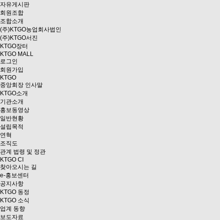
자유게시판
회원조합
조합소개
(주)KTGO농업회사법인
(주)KTGO서진
KTGO
장터
KTGO MALL
로그인
회원가입
KTGO
중앙회장 인사말
KTGO소개
기관소개
홍보동영상
일반현황
설립목적
연혁
조직도
관계 법령 및 정관
KTGO CI
찾아오시는 길
e
-홍보센터
공지사항
KTGO 동정
KTGO 소식
업계 동향
보도자료