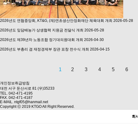
2026년도 연협중앙회, KT&G, (재)연초생산안정화재단 체육대회 개최
2026-05-28
2026년도 잎담배농가 상생협력 지원금 전달식 개최
2026-05-28
2026년도 제39년차 노동조합 정기대의원대회 개최
2026-04-30
2026년도 부총리 겸 재정경제부 장관 표창 전수식 개최
2026-04-15
1
2
3
4
5
6
다음
맨끝
개인정보취급방침
대전 서구 둔산서로 81 (우)35233
TEL. 042-471-4195
FAX. 042-471-4187
E-MAIL. ntgf05@hanmail.net
Copyright ⓒ 2019 KTGO All Right Reserved.
회