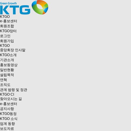
KTGO
e
-홍보센터
회원조합
KTGO
장터
로그인
회원가입
KTGO
중앙회장 인사말
KTGO소개
기관소개
홍보동영상
일반현황
설립목적
연혁
조직도
관계 법령 및 정관
KTGO CI
찾아오시는 길
e
-홍보센터
공지사항
KTGO동정
KTGO 소식
업계 동향
보도자료